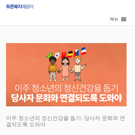
콘
텐
메뉴
츠
로
건
너
뛰
기
이주 청소년의 정신건강을 돕기: 당사자 문화와 연
결되도록 도와야