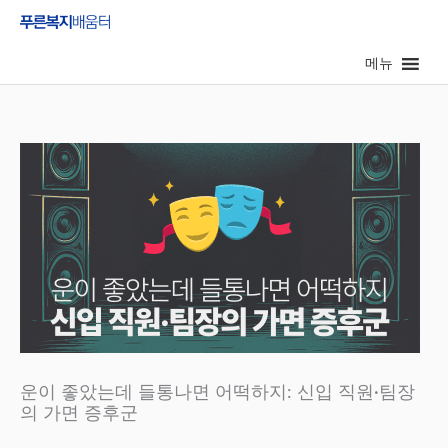
콘
텐
메뉴
츠
로
건
너
뛰
기
운이 좋았는데 들통나면 어떡하지: 신입 직원·팀장
의 가면 증후군