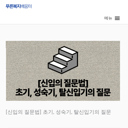
콘
텐
메뉴
츠
로
건
너
뛰
기
[신입의 질문법] 초기, 성숙기, 탈신입기의 질문