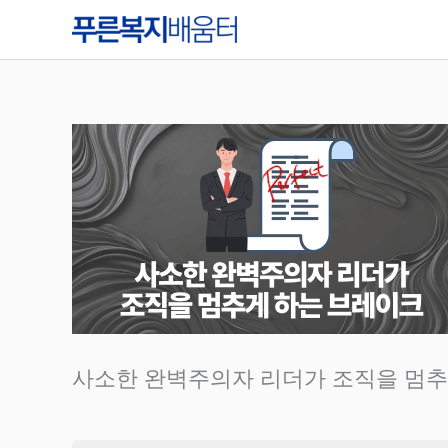
콘
텐
츠
로
건
너
뛰
기
사소한 완벽주의자 리더가 조직을 멈추