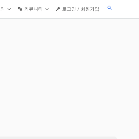
검
강의
커뮤니티
로그인 / 회원가입
색