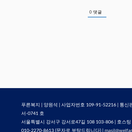
0
댓글
푸른복지 | 양원석 | 사업자번호 109-91-52216 | 통
서-0741 호
서울특별시 강서구 강서로47길 108 103-806 | 호스팅
010-2270-8613 (문자로 부탁드립니다) |
masil@welfar