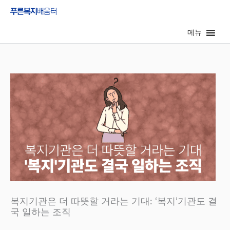
콘
텐
메뉴
츠
로
건
너
뛰
기
복지기관은 더 따뜻할 거라는 기대: ‘복지’기관도 결
국 일하는 조직