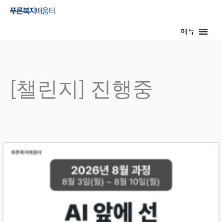
콘
텐
메뉴
츠
로
건
너
[챌린지] 진행중
뛰
기