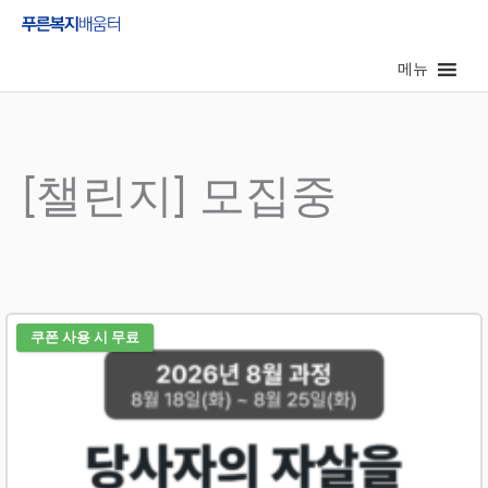
콘
텐
메뉴
츠
로
건
너
[챌린지] 모집중
뛰
기
쿠폰 사용 시 무료